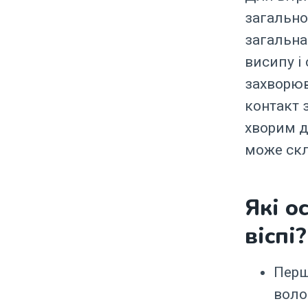
загально
загальна
висипу і
захворюв
контакт з
хворим д
може скл
Які о
віспі?
Перш
воло