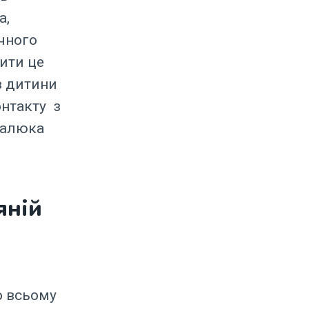
а,
ічного
рити це
в дитини
онтакту з
малюка
яній
о всьому