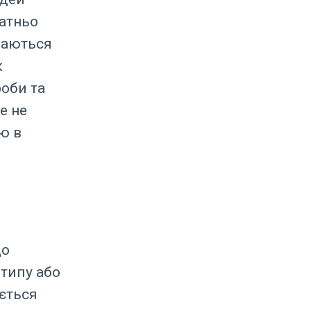
татньо
ічаються
к
роби та
е не
ю в
що
 типу або
ується