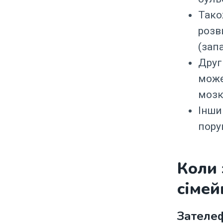
Тако
розв
(зап
Друг
може
мозк
Інши
пору
Коли 
сімей
Зателеф