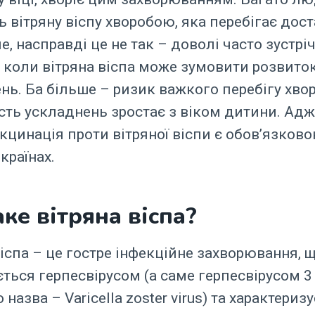
 вітряну віспу хворобою, яка перебігає дос
ле, насправді це не так – доволі часто зустр
 коли вітряна віспа може зумовити розвито
нь. Ба більше – ризик важкого перебігу хво
ість ускладнень зростає з віком дитини. Адж
кцинація проти вітряної віспи є обов’язково
країнах.
ке вітряна віспа?
віспа – це гостре інфекційне захворювання, 
ться герпесвірусом (а саме герпесвірусом 3
 назва – Varicella zoster virus) та характериз