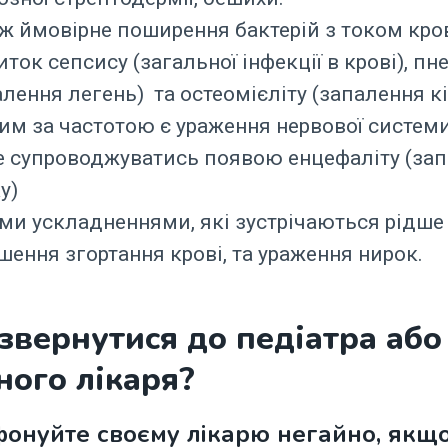
ж ймовірне поширення бактерій з током кров
иток сепсису (загальної інфекції в крові), пн
алення легень) та остеомієліту (запалення к
им за частотою є ураження нервової системи
 супроводжуватись появою енцефаліту (за
у)
ми ускладненнями, які зустрічаються рідше
шення згортання крові, та ураження нирок.
звернутися до педіатра або
ного лікаря?
онуйте своєму лікарю негайно, якщо