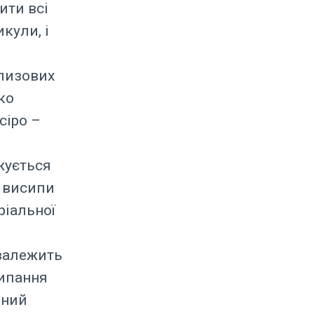
ити всі
икули, і
слизових
ко
сіро –
жується
ь висипи
ріальної
залежить
сипання
ений