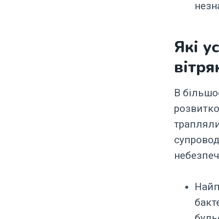
незн
Які у
вітря
В більшо
розвитко
трапляли
супровод
небезпеч
Найп
бакт
буль