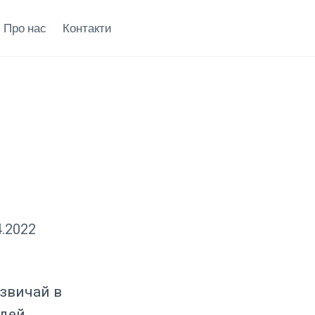
Про нас
Контакти
4.2022
азвичай в
юдей