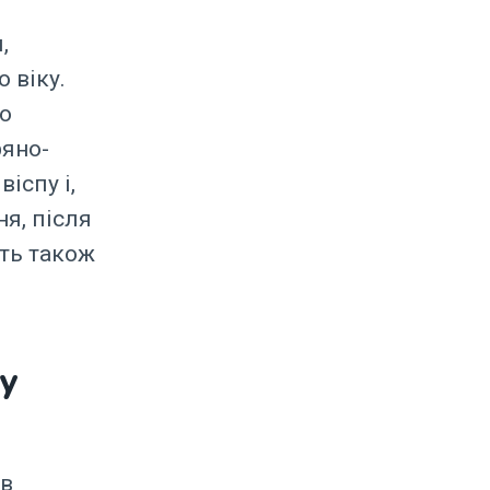
,
 віку.
о
ряно-
іспу і,
ня, після
ть також
 у
ів