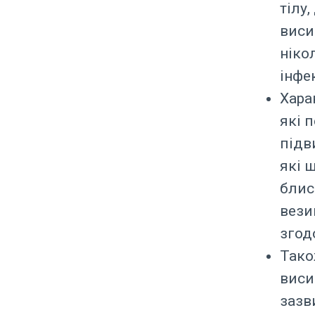
тілу
виси
ніко
інфе
Хара
які 
підв
які 
блис
вези
згод
Тако
виси
зазв