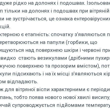
, дуже рідко на долонях і подошвах. Ізольов
п тільки на долонях і подошвах при вітряній 
ли не зустрічається, це ознака ентеровірусни
кцій.
ктерною є етапність: спочатку з’являються 
перетворюються на папули (горбики, що
ищуються над поверхнею шкіри і червоні пр
швидко стають везикулами (дрібними пухир
кучою поверхнею та прозорим вмістом), пот
кули підсихають і на їх місці з’являються кір
ом відпадають.
ж для вітряної віспи характерними є періоди
пань, тобто поява нового нової хвилі висипу
ичай супроводжується підйомами температур