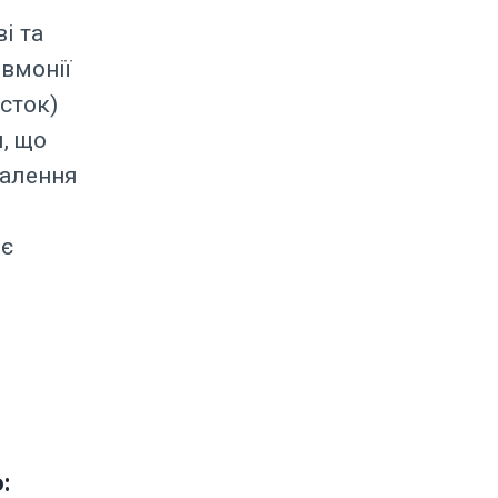
і та
евмонії
істок)
, що
палення
 є
: