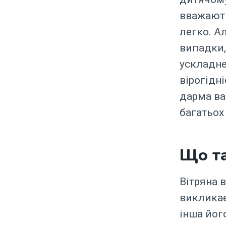
вважають
легко. А
випадки,
ускладне
вірогідн
дарма ва
багатьох 
Що та
Вітряна 
викликає
інша його