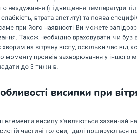
го нездужання (підвищення температури тіл
 слабкість, втрата апетиту) та поява специф
 саме при його наявності Ви можете запідоз
ання. Також необхідно враховувати, чи був 
 хворим на вітряну віспу, оскільки час від к
о моменту проявів захворювання у іншого 
адати до 3 тижнів.
собливості висипки при вітр
і елементи висипу з’являються зазвичай на
систій частині голови, далі пошируються п