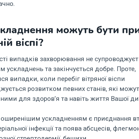
ачно.
складнення можуть бути пр
ній віспі?
сті випадків захворювання не супроводжуєт
м ускладнень та закінчується добре. Проте,
ся випадки, коли перебіг вітряної віспи
жується розвитком певних станів, які можут
ними для здоров’я та навіть життя Вашої ди
оширенішим ускладненням є приєднання вт
еріальної інфекції та поява абсцесів, флегмон
озної стрептодермії, бешихи.