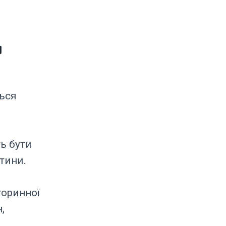
и
ься
ь бути
тини.
оринної
,