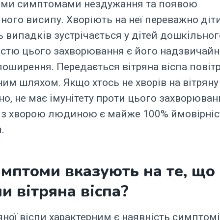
ими симптомами нездужання та появою
ного висипу. Хворіють на неї переважно діти
ь випадків зустрічається у дітей дошкільного
стю цього захворювання є його надзвичайн
оширення. Передається вітряна віспа повіт
им шляхом. Якщо хтось не хворів на вітряну в
но, не має імунітету проти цього захворюван
 з хворою людиною є майже 100% ймовірніс
.
имптоми вказують на те, що
и вітряна віспа?
яної віспи характерним є наявність симптом