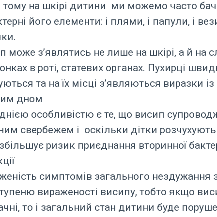
 тому на шкірі дитини ми можемо часто бач
терні його елементи: і плями, і папули, і вез
чки.
п може з’являтись не лише на шкірі, а й на 
онках в роті, статевих органах. Пухирці швид
уються та на їх місці з’являються виразки із 
тим дном
днією особливістю є те, що висип супровод
ним свербежем і оскільки дітки розчухуют
 збільшує ризик приєднання вторинної бакте
ції
женість симптомів загального нездужання 
ступеню вираженості висипу, тобто якщо ви
ачні, то і загальний стан дитини буде поруш