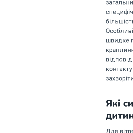
загальн
специфіч
більшіст
Особливі
швидке п
краплинн
відповід
контакту
захворіти
Які с
дитин
Для вітр