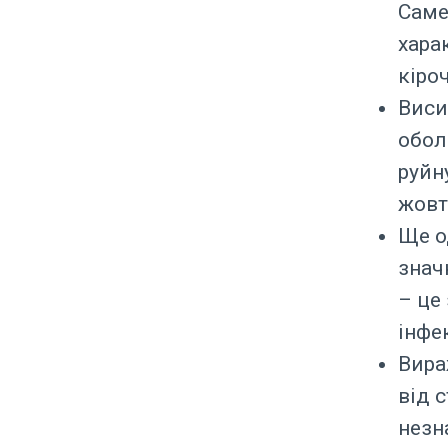
Саме
харак
кіро
Виси
обол
руйн
жов
Ще о
знач
– це
інфек
Вира
від 
незн