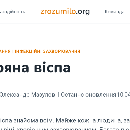
агодійність
Команда
АННЯ
|
ІНФЕКЦІЙНІ ЗАХВОРЮВАННЯ
ряна віспа
Олександр Мазулов
Останнє оновлення
10.0
віспа знайома всім. Майже кожна людина, з
 віці, хворіє цим захворюванням. Багато л