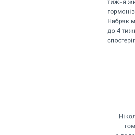
тижня жи
гормонів
Набряк м
до 4 тиж
спостері
Нікол
том