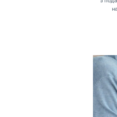
з пода
н