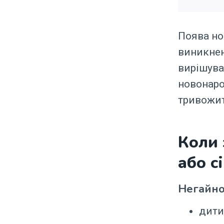
Поява но
виникнен
вирішува
новонаро
тривожит
Коли 
або с
Негайно
дити