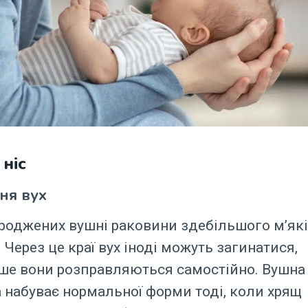
 ніс
ня вух
роджених вушні раковини здебільшого м’які
. Через це краї вух іноді можуть загинатися,
іше вони розправляються самостійно. Вушна
 набуває нормальної форми тоді, коли хрящ