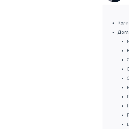
Коли 
Догл
В
О
С
С
Н