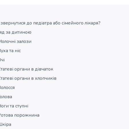
звернутися до педіатра або сімейного лікаря?
яд за дитиною
Молочні залози
уха та ніс
чі
татеві органи в дівчаток
татеві органи в хлопчиків
Волосся
Голова
оги та ступні
Ротова порожнина
Шкіра