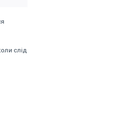
ся
коли слід