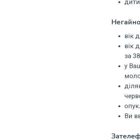
дити
Негайно
вік 
вік 
за 38
у Ва
моло
діля
черв
опук
Ви в
Зателеф