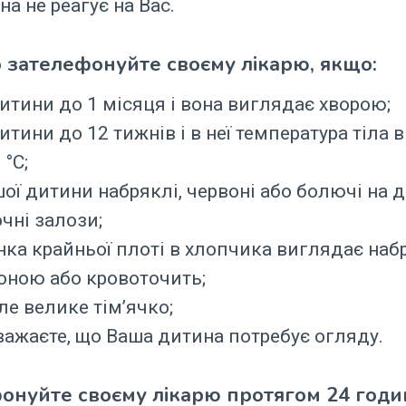
на не реагує на Вас.
 зателефонуйте своєму лікарю, якщо:
дитини до 1 місяця і вона виглядає хворою;
дитини до 12 тижнів і в неї температура тіла 
 °С;
шої дитини набряклі, червоні або болючі на 
чні залози;
нка крайньої плоті в хлопчика виглядає наб
оною або кровоточить;
ле велике тім’ячко;
важаєте, що Ваша дитина потребує огляду.
онуйте своєму лікарю протягом 24 годин