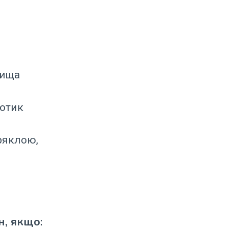
вища
дотик
ряклою,
, якщо: