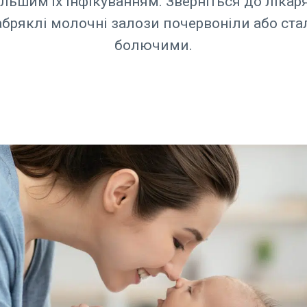
льшим їх інфікуванням. Зверніться до лікар
абряклі молочні залози почервоніли або ста
болючими.