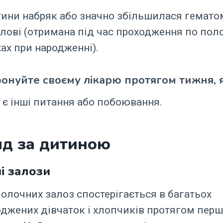
тини набряк або значно збільшилася гемато
олові (отримана під час проходження по пол
ах при народженні).
онуйте своєму лікарю протягом тижня, 
с є інші питання або побоювання.
яд за дитиною
і залози
олочних залоз спостерігається в багатьох
джених дівчаток і хлопчиків протягом пер