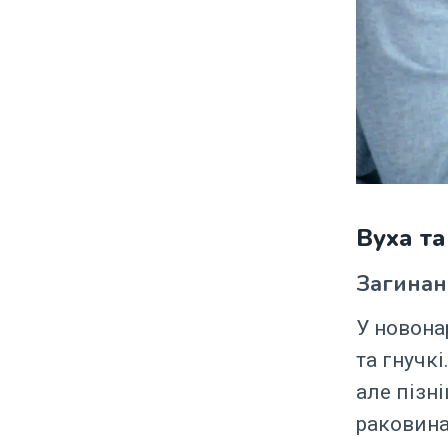
Вуха та
Загинан
У новона
та гнучкі
але пізн
раковина