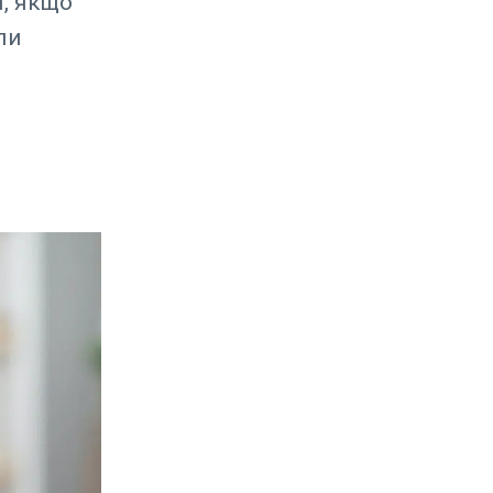
я, якщо
ли