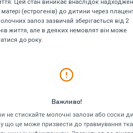
ття. Цей стан виникає внаслідок надходже
 матері (естрогенів) до дитини через плацент
олочних залоз зазвичай зберігається від 2
нів життя, але в деяких немовлят він може
гатися до року.
Важливо!
и не стискайте молочні залози або соски д
у що це може призвести до травмування тк