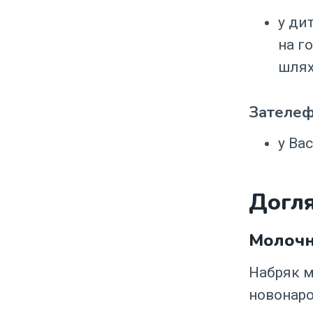
у ди
на г
шлях
Зателеф
у Ва
Догл
Молочн
Набряк м
новонаро