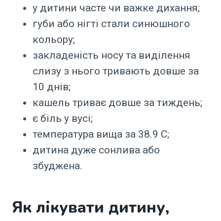
у дитини часте чи важке дихання;
губи або нігті стали синюшного
кольору;
закладеність носу та виділення
слизу з нього тривають довше за
10 днів;
кашель триває довше за тиждень;
є біль у вусі;
температура вища за 38.9 C;
дитина дуже сонлива або
збуджена.
Як лікувати дитину,