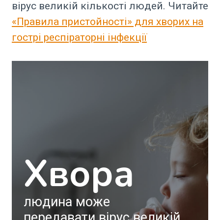
вірус великій кількості людей. Читайте
«Правила пристойності» для хворих на
гострі респіраторні інфекції
Хвора
людина може
передавати вірус великій