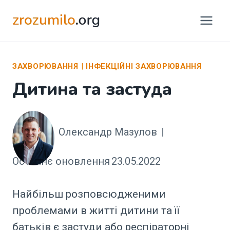
Перейти
до
вмісту
ЗАХВОРЮВАННЯ
|
ІНФЕКЦІЙНІ ЗАХВОРЮВАННЯ
Дитина та застуда
Олександр Мазулов
Останнє оновлення
23.05.2022
Найбільш розповсюдженими
проблемами в житті дитини та її
батьків є застуди або респіраторні