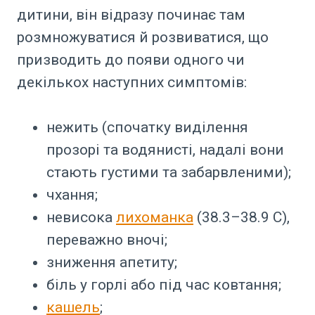
дитини, він відразу починає там
розмножуватися й розвиватися, що
призводить до появи одного чи
декількох наступних симптомів:
нежить (спочатку виділення
прозорі та водянисті, надалі вони
стають густими та забарвленими);
чхання;
невисока
лихоманка
(38.3–38.9 С),
переважно вночі;
зниження апетиту;
біль у горлі або під час ковтання;
кашель
;