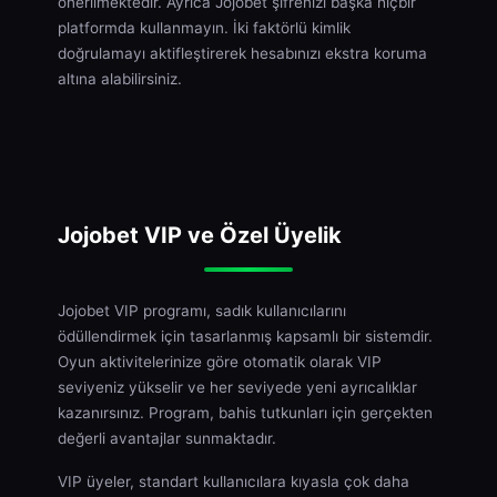
önerilmektedir. Ayrıca Jojobet şifrenizi başka hiçbir
platformda kullanmayın. İki faktörlü kimlik
doğrulamayı aktifleştirerek hesabınızı ekstra koruma
altına alabilirsiniz.
Jojobet VIP ve Özel Üyelik
Jojobet VIP programı, sadık kullanıcılarını
ödüllendirmek için tasarlanmış kapsamlı bir sistemdir.
Oyun aktivitelerinize göre otomatik olarak VIP
seviyeniz yükselir ve her seviyede yeni ayrıcalıklar
kazanırsınız. Program, bahis tutkunları için gerçekten
değerli avantajlar sunmaktadır.
VIP üyeler, standart kullanıcılara kıyasla çok daha