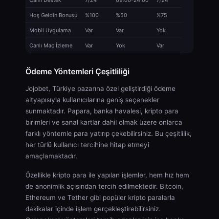
Canlı Destek
7/24
09:00-24:00
7/24
Hoş Geldin Bonusu
%100
%50
%75
Mobil Uygulama
Var
Var
Yok
Canlı Maç İzleme
Var
Yok
Var
Ödeme Yöntemleri Çeşitliliği
Jojobet, Türkiye pazarına özel geliştirdiği ödeme
altyapısıyla kullanıcılarına geniş seçenekler
sunmaktadır. Papara, banka havalesi, kripto para
birimleri ve sanal kartlar dahil olmak üzere onlarca
farklı yöntemle para yatırıp çekebilirsiniz. Bu çeşitlilik,
her türlü kullanıcı tercihine hitap etmeyi
amaçlamaktadır.
Özellikle kripto para ile yapılan işlemler, hem hız hem
de anonimlik açısından tercih edilmektedir. Bitcoin,
Ethereum ve Tether gibi popüler kripto paralarla
dakikalar içinde işlem gerçekleştirebilirsiniz.