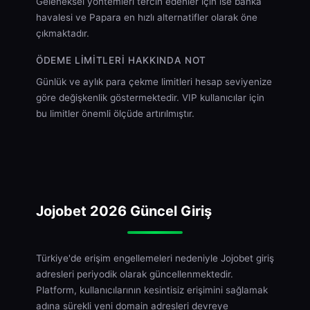
Geleneksel yöntemleri tercih edenler için ise banka
havalesi ve Papara en hızlı alternatifler olarak öne
çıkmaktadır.
ÖDEME LIMITLERI HAKKINDA NOT
Günlük ve aylık para çekme limitleri hesap seviyenize
göre değişkenlik göstermektedir. VIP kullanıcılar için
bu limitler önemli ölçüde artırılmıştır.
Jojobet 2026 Güncel Giriş
Türkiye'de erişim engellemeleri nedeniyle Jojobet giriş
adresleri periyodik olarak güncellenmektedir.
Platform, kullanıcılarının kesintisiz erişimini sağlamak
adına sürekli yeni domain adresleri devreye