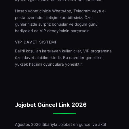
Hesap yöneticinizle WhatsApp, Telegram veya e-
posta üzerinden iletişim kurabilirsiniz. Özel
günlerinizde sürpriz bonuslar ve doğum günü
hediyeleri de VIP deneyiminin parçasıdır.
VIP DAVET SISTEMI
Belirli koşulları karşılayan kullanıcılar, VIP programına
özel davet alabilmektedir. Bu davetler genellikle
yüksek hacimli oyunculara yöneliktir.
Jojobet Güncel Link 2026
Ağustos 2026 itibarıyla Jojobet en güncel ve aktif