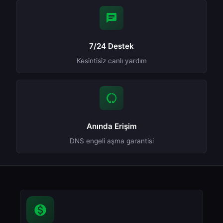
7/24 Destek
Kesintisiz canlı yardım
Anında Erişim
DNS engeli aşma garantisi