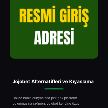
Jojobet Alternatifleri ve Kıyaslama
Online bahis dünyasında pek çok platform
bulunmasına rağmen, Jojobet kendine özgü