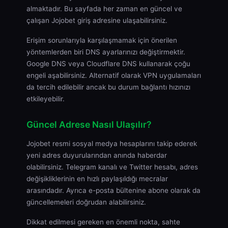
almaktadır. Bu sayfada her zaman en güncel ve
çalışan Jojobet giriş adresine ulaşabilirsiniz.
Erişim sorunlarıyla karşılaşmamak için önerilen
yöntemlerden biri DNS ayarlarınızı değiştirmektir.
Google DNS veya Cloudflare DNS kullanarak çoğu
engeli aşabilirsiniz. Alternatif olarak VPN uygulamaları
da tercih edilebilir ancak bu durum bağlantı hızınızı
etkileyebilir.
Güncel Adrese Nasıl Ulaşılır?
Jojobet resmi sosyal medya hesaplarını takip ederek
yeni adres duyurularından anında haberdar
olabilirsiniz. Telegram kanalı ve Twitter hesabı, adres
değişikliklerinin en hızlı paylaşıldığı mecralar
arasındadır. Ayrıca e-posta bültenine abone olarak da
güncellemeleri doğrudan alabilirsiniz.
Dikkat edilmesi gereken en önemli nokta, sahte