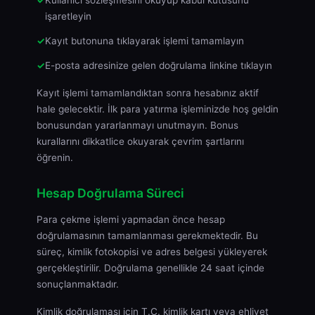
Kullanıcı sözleşmesini okuyup kabul kutusunu
işaretleyin
Kayıt butonuna tıklayarak işlemi tamamlayın
E-posta adresinize gelen doğrulama linkine tıklayın
Kayıt işlemi tamamlandıktan sonra hesabınız aktif
hale gelecektir. İlk para yatırma işleminizde hoş geldin
bonusundan yararlanmayı unutmayın. Bonus
kurallarını dikkatlice okuyarak çevrim şartlarını
öğrenin.
Hesap Doğrulama Süreci
Para çekme işlemi yapmadan önce hesap
doğrulamasının tamamlanması gerekmektedir. Bu
süreç, kimlik fotokopisi ve adres belgesi yükleyerek
gerçekleştirilir. Doğrulama genellikle 24 saat içinde
sonuçlanmaktadır.
Kimlik doğrulaması için T.C. kimlik kartı veya ehliyet