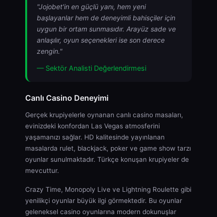
"Jojobet'in en güçlü yanı, hem yeni
başlayanlar hem de deneyimli bahisçiler için
uygun bir ortam sunmasıdır. Arayüz sade ve
anlaşılır, oyun seçenekleri ise son derece
zengin."
— Sektör Analisti Değerlendirmesi
Canlı Casino Deneyimi
Gerçek krupiyelerle oynanan canlı casino masaları,
evinizdeki konfordan Las Vegas atmosferini
yaşamanızı sağlar. HD kalitesinde yayınlanan
masalarda rulet, blackjack, poker ve game show tarzı
oyunlar sunulmaktadır. Türkçe konuşan krupiyeler de
mevcuttur.
Crazy Time, Monopoly Live ve Lightning Roulette gibi
yenilikçi oyunlar büyük ilgi görmektedir. Bu oyunlar
geleneksel casino oyunlarına modern dokunuşlar