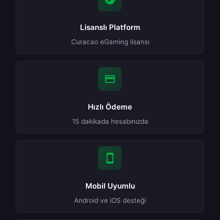
Lisanslı Platform
Curacao eGaming lisansı
Hızlı Ödeme
15 dakikada hesabınızda
Mobil Uyumlu
Android ve iOS desteği